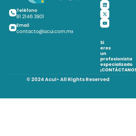
Teléfono
81 2146 3901
Email
contacto@acui.com.mx
Si
eres
un
profesionista
especializado
¡CONTÁCTANO
© 2024 Acui• All Rights Reserved