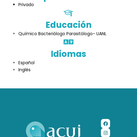
Privado
Educación
Químico Bacteriólogo Parasitólogo- UANL
Idiomas
Español
Inglés
Política de privacidad