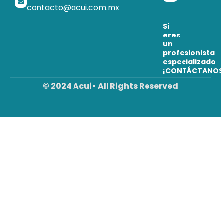
contacto@acui.com.mx
Si
eres
un
profesionista
especializado
¡CONTÁCTANO
© 2024 Acui• All Rights Reserved